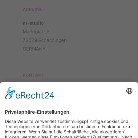
ADRESSE
at-studio
Marktplatz 5
73579 Schechingen
GERMANY
KONTAKT
Telefon:
+49 (0)7175 – 7711
E-Mail:
info@at-foto.de
Kontaktformular