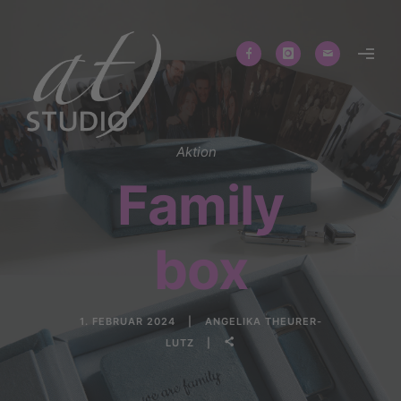
Aktion
Family
box
1. FEBRUAR 2024
ANGELIKA THEURER-
LUTZ