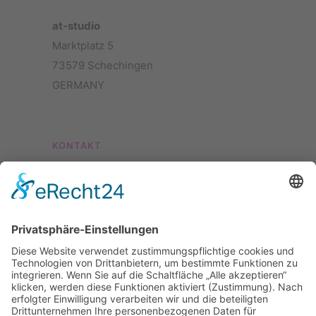
at-studio
Marktplatz 5
73579 Schechingen
GERMANY
KONTAKT
Telefon:
+49 (0)7175 – 7711
E-Mail:
info@at-foto.de
Kontaktformular
ÖFFNUNGSZEITEN