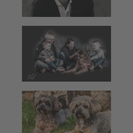
FAMILIE
Foto-Shooting
·
Portrait
·
Service
TIERISCH
Foto-Shooting
·
Service