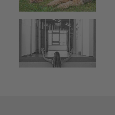
PROJEKTE
Dokumentaion
·
Foto-Coaching
·
Foto-
Shooting
·
Image
·
Service