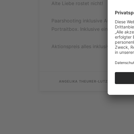
Alte Liebe rostet nicht!
Paarshooting inklusive Aufnahmegrun
Portraitbox. Inklusive ein schönes T
Aktionspreis alles inklusive 130,00 €
ANGELIKA THEURER-LUTZ