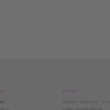
SE
KONTAKT
dio
Telefon:
+49 (0)7175 – 771
atz 5
E-Mail:
info@at-foto.de