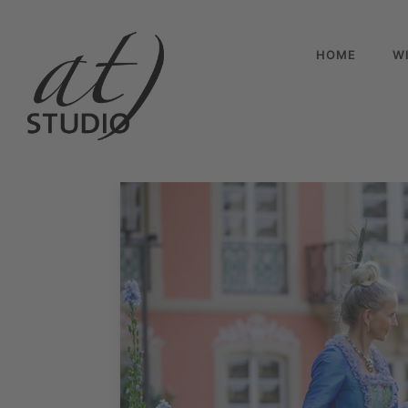
HOME
W